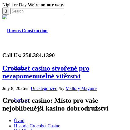
Night or Day
We're on our way.
Call Us: 250.384.1390
Crocobet casino stvořené pro
Home
nezapomenutelné vítězství
July 8, 2026
/
in
Uncategorized
/
by
Mallory Maguire
Crocobet casino: Místo pro vaše
Services
nejoblíbenější kasino dobrodružství
Úvod
Historie Crocobet Casino