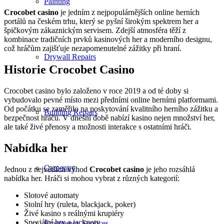
Painting
Crocobet casino
je jedním z nejpopulárnějších online herních
portálů na českém trhu, který se pyšní širokým spektrem her a
špičkovým zákaznickým servisem. Zdejší atmosféra těží z
kombinace tradičních prvků kasinových her a moderního designu,
což hráčům zajišťuje nezapomenutelné zážitky při hraní.
Drywall Repairs
Historie Crocobet Casino
Crocobet casino bylo založeno v roce 2019 a od té doby si
vybudovalo pevné místo mezi předními online herními platformami.
Od počátku se zaměřilo na poskytování kvalitního herního zážitku a
Building Repairs
bezpečnost hráčů. V dnešní době nabízí kasino nejen množství her,
ale také živé přenosy a možnosti interakce s ostatními hráči.
Nabídka her
Carpentry
Jednou z největších výhod
Crocobet casino
je jeho rozsáhlá
nabídka her. Hráči si mohou vybrat z různých kategorií:
Slotové automaty
Stolní hry (ruleta, blackjack, poker)
Živé kasino s reálnými krupiéry
Speciální hry a jackpoty
Emergency Services