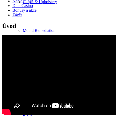
Nabídka her
Carpet & Upholstery
Duel Casino
Bonusy a akce
Závěr
Úvod
Mould Remediation
Asbestos Abatement
Contents Restoration