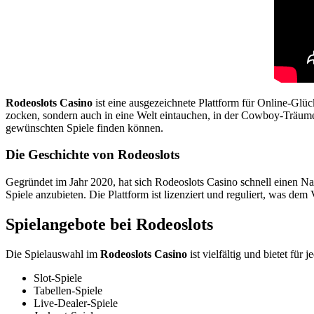
Rodeoslots Casino
ist eine ausgezeichnete Plattform für Online-Glüc
zocken, sondern auch in eine Welt eintauchen, in der Cowboy-Träume l
gewünschten Spiele finden können.
Die Geschichte von Rodeoslots
Gegründet im Jahr 2020, hat sich Rodeoslots Casino schnell einen N
Spiele anzubieten. Die Plattform ist lizenziert und reguliert, was de
Spielangebote bei Rodeoslots
Die Spielauswahl im
Rodeoslots Casino
ist vielfältig und bietet für
Slot-Spiele
Tabellen-Spiele
Live-Dealer-Spiele