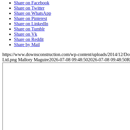
Share on Facebook
Share on Twitter
Share on WhatsApp
Share on Pinterest
Share on LinkedIn
Share on Tumblr
Share on Vk
Share on Reddit
Share by Mail
https://www.downsconstruction.com/wp-content/uploads/2014/12/Do
Ltd.png
Mallory Maguire
2026-07-08 09:48:50
2026-07-08 09:48:50
R