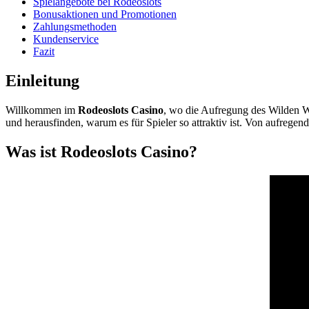
Spielangebote bei Rodeoslots
Bonusaktionen und Promotionen
Zahlungsmethoden
Kundenservice
Fazit
Einleitung
Willkommen im
Rodeoslots Casino
, wo die Aufregung des Wilden Wes
und herausfinden, warum es für Spieler so attraktiv ist. Von aufrege
Was ist Rodeoslots Casino?