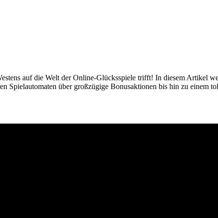
tens auf die Welt der Online-Glücksspiele trifft! In diesem Artikel we
nden Spielautomaten über großzügige Bonusaktionen bis hin zu einem tol