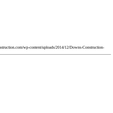
struction.com/wp-content/uploads/2014/12/Downs-Construction-