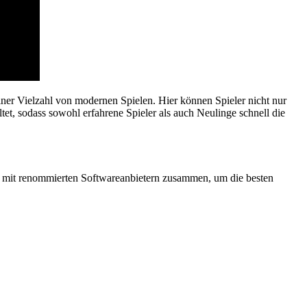
einer Vielzahl von modernen Spielen. Hier können Spieler nicht nur
et, sodass sowohl erfahrene Spieler als auch Neulinge schnell die
et mit renommierten Softwareanbietern zusammen, um die besten