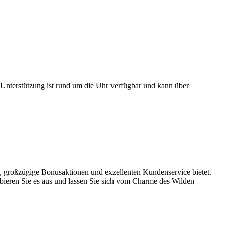
 Unterstützung ist rund um die Uhr verfügbar und kann über
len, großzügige Bonusaktionen und exzellenten Kundenservice bietet.
obieren Sie es aus und lassen Sie sich vom Charme des Wilden