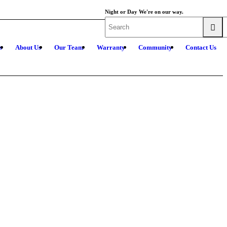
Night or Day
We're on our way.
s
About Us
Our Team
Warranty
Community
Contact Us