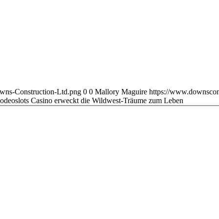
wns-Construction-Ltd.png
0
0
Mallory Maguire
https://www.downscon
odeoslots Casino erweckt die Wildwest-Träume zum Leben