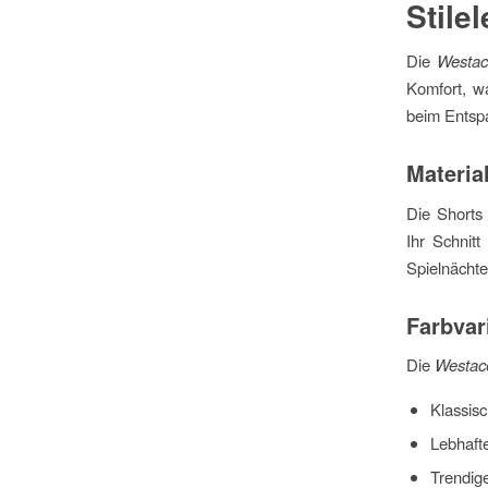
Stile
Die
Westac
Komfort, w
beim Entsp
Materia
Die Shorts 
Ihr Schnitt
Spielnächte
Farbvar
Die
Westac
Klassis
Lebhaft
Trendig