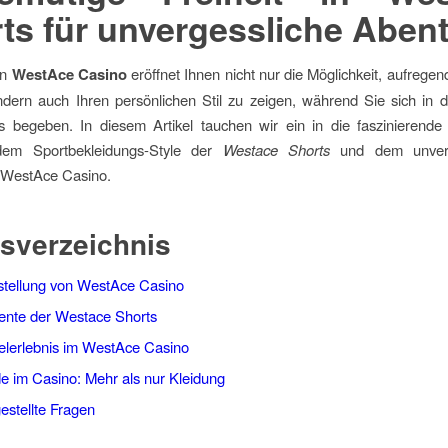
ts für unvergessliche Aben
on
WestAce Casino
eröffnet Ihnen nicht nur die Möglichkeit, aufregen
ndern auch Ihren persönlichen Stil zu zeigen, während Sie sich in 
ls begeben. In diesem Artikel tauchen wir ein in die faszinierende
dem Sportbekleidungs-Style der
Westace Shorts
und dem unvergl
m WestAce Casino.
tsverzeichnis
stellung von WestAce Casino
mente der Westace Shorts
elerlebnis im WestAce Casino
e im Casino: Mehr als nur Kleidung
estellte Fragen