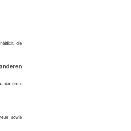
ltlich, die
anderen
kombinieren.
neue sowie