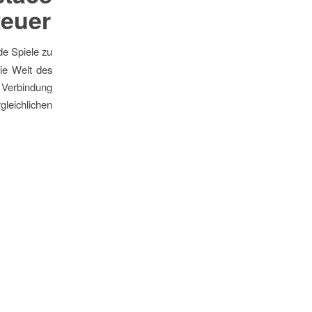
teuer
de Spiele zu
die Welt des
 Verbindung
eichlichen