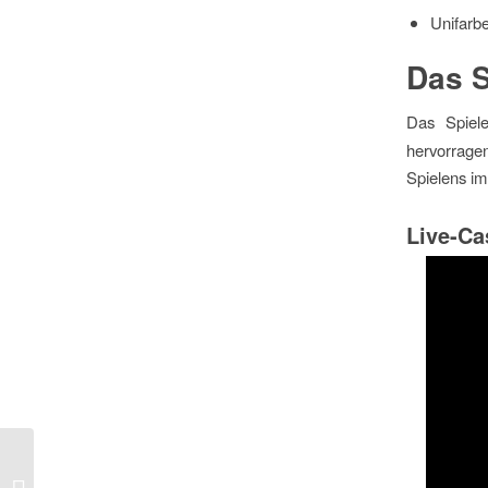
Unifarbe
Das S
Das Spiel
hervorrage
Spielens i
Live-Ca
Boomerang Casino Italia un viaggio
emozionante tra fortuna e