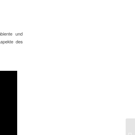
biente und
Aspekte des
Br
Go