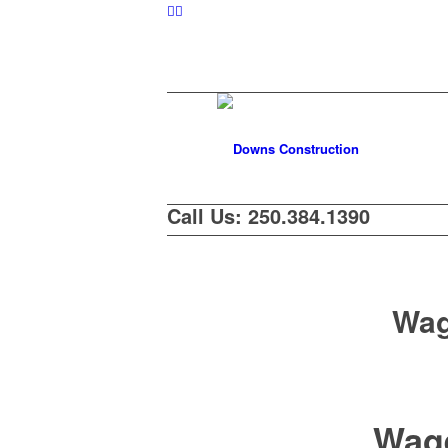
Call Us: 250.384.1390
Wag
Wag