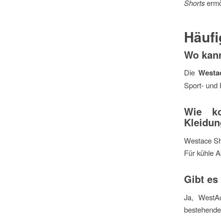
Shorts
ermög
Häufi
Wo kann
Die
Westa
Sport- und 
Wie ko
Kleidu
Westace Sho
Für kühle A
Gibt es
Ja, WestA
bestehende 